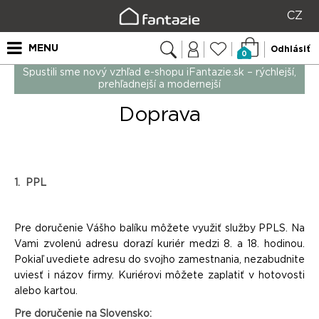
CZ
MENU
Odhlásiť
0
Spustili sme nový vzhľad e-shopu iFantazie.sk – rýchlejší,
prehľadnejší a modernejší
Doprava
1. PPL
Pre doručenie Vášho balíku môžete využiť služby PPLS. Na
Vami zvolenú adresu dorazí kuriér medzi 8. a 18. hodinou.
Pokiaľ uvediete adresu do svojho zamestnania, nezabudnite
uviesť i názov firmy. Kuriérovi môžete zaplatiť v hotovosti
alebo kartou.
Pre doručenie na Slovensko: