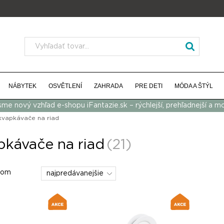
NÁBYTEK
OSVĚTLENÍ
ZAHRADA
PRE DETI
MÓDA A ŠTÝL
 sme nový vzhľad e-shopu iFantazie.sk – rýchlejší, prehľadnejší a m
vapkávače na riad
kávače na riad
(21)
dom