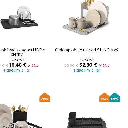
pkávač skladací UDRY
Odkvapkávač na riad SLING sivý
čierny
Umbra
Umbra
16,48 €
32,80 €
,40 €
(-15%)
38,60 €
(-15%)
skladom 3 ks
skladom 3 ks