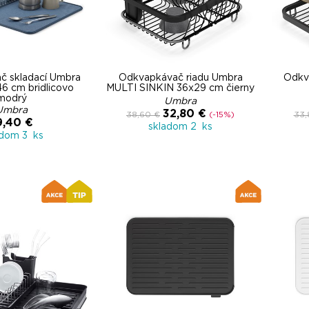
č skladací Umbra
Odkvapkávač riadu Umbra
Odkv
6 cm bridlicovo
MULTI SINKIN 36x29 cm čierny
modrý
Umbra
Umbra
32,80 €
38,60 €
(-15%)
33,
9,40 €
skladom 2 ks
adom 3 ks