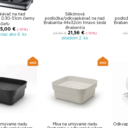
ávač na riad
Silikónová
D.30-51cm čierny
podložka/odkvapkávač na riad
podlož
Brabantia 44x32cm tmavo šedá
Braban
Gefu
Brabantia
5,00 €
(-10%)
21,56 €
23,96 €
(-10%)
23
viac ako 6 ks
skladom 2 ks
umývanie riadu
Misa na umývanie riadu
Odkvapk