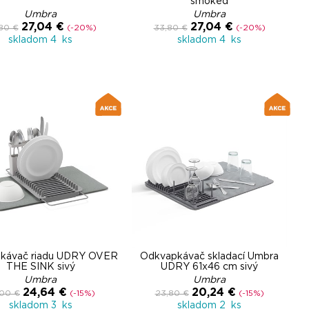
smoked
Umbra
Umbra
27,04 €
27,04 €
80 €
(-20%)
33,80 €
(-20%)
skladom 4 ks
skladom 4 ks
kávač riadu UDRY OVER
Odkvapkávač skladací Umbra
THE SINK sivý
UDRY 61x46 cm sivý
Umbra
Umbra
24,64 €
20,24 €
,00 €
(-15%)
23,80 €
(-15%)
skladom 3 ks
skladom 2 ks