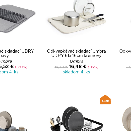
č skladací UDRY
Odkvapkávač skladací Umbra
Odkva
sivý
UDRY 61x46cm krémový
Umbra
Umbra
5,52 €
16,48 €
(-20%)
19,40 €
(-15%)
19
adom 4 ks
skladom 4 ks