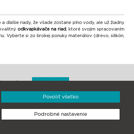
a ďalšie riady, že všade zostane plno vody, ale už žiadny
kvalitný
odkvapkávače
na riad
, ktoré svojim spracovaním
 Vyberte si zo širokej ponuky materiálov (drevo, silikón,
Prihlásiť sa
ky e-mailom
Povoliť všetko
Podrobné nastavenie