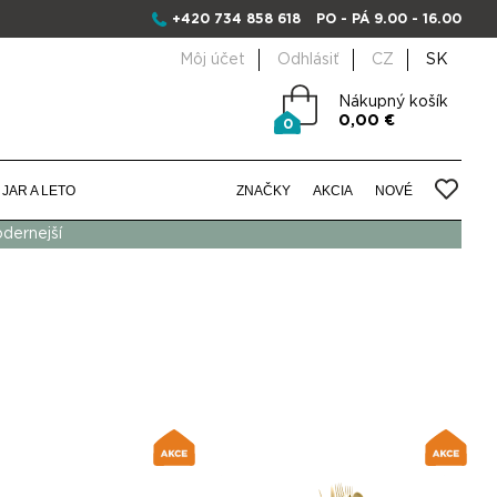
+420 734 858 618
PO - PÁ 9.00 - 16.00
Môj účet
Odhlásiť
CZ
SK
Nákupný košík
0,00 €
0
JAR A LETO
ZNAČKY
AKCIA
NOVÉ
odernejší