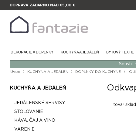
DOPRAVA ZADARMO NAD 65,00 €
DEKORÁCIE A DOPLNKY
KUCHYŇA A JEDÁLEŇ
BYTOVÝ TEXTIL
Spustili
Úvod
KUCHYŇA A JEDÁLEŇ
DOPLNKY DO KUCHYNE
Odk
Odkvap
KUCHYŇA A JEDÁLEŇ
JEDÁLENSKÉ SERVISY
tovar skla
STOLOVANIE
KÁVA, ČAJ A VÍNO
VARENIE