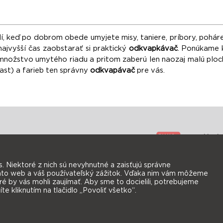
, keď po dobrom obede umyjete misy, taniere, príbory, poháre 
najvyšší čas zaobstarať si praktický
odkvapkávač
. Ponúkame 
nožstvo umytého riadu a pritom zaberú len naozaj malú plochu.
plast) a farieb ten správny
odkvapávač
pre vás.
Novin
 Niektoré z nich sú nevyhnutné a zaisťujú správne
varu
ento web a váš používateľský zážitok. Vďaka nim vám môžeme
é by vás mohli zaujímať. Aby sme to docielili, potrebujeme
né otázky
e kliknutím na tlačidlo „Povoliť všetko“.
nšpirácie
© 1998 - 2026 Fantazie - bytové doplňky s.r.o.