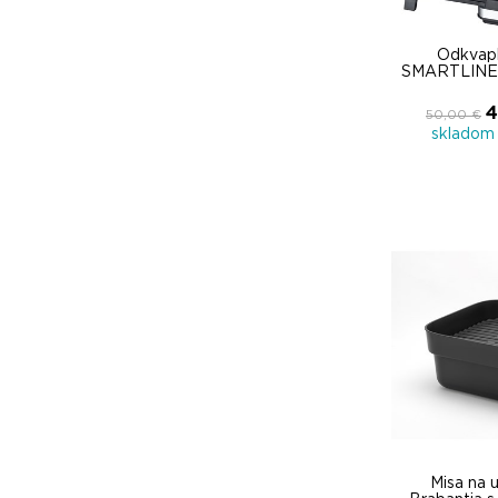
Odkvapk
SMARTLINE 
4
50,00 €
skladom 
Misa na 