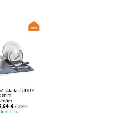
č skladací UDRY
denim
Umbra
3,84 €
(-30%)
adom 1 ks