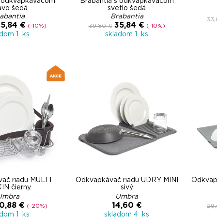
s odkvapkávačom
Brabantia s odkvapkávačom
avo šedá
svetlo šedá
abantia
Brabantia
33,
5,84 €
35,84 €
(-10%)
39,80 €
(-10%)
adom 1 ks
skladom 1 ks
ač riadu MULTI
Odkvapkávač riadu UDRY MINI
Odkvap
IN čierny
sivý
Umbra
Umbra
0,88 €
14,60 €
(-20%)
29
adom 1 ks
skladom 4 ks