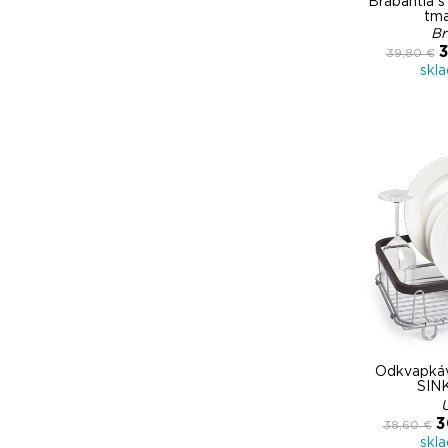
Brabantia 
tm
Br
3
39,80 €
skl
Odkvapkáv
SINK
3
38,60 €
skl