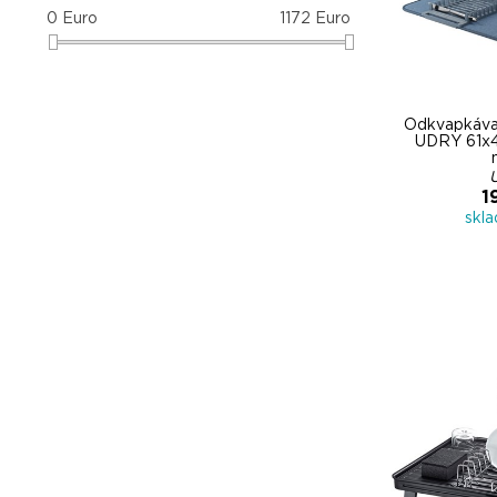
0
Euro
1172
Euro
Odkvapkáva
UDRY 61x4
1
skl