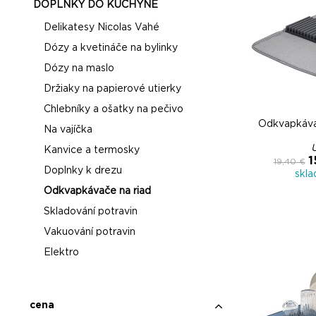
DOPLNKY DO KUCHYNE
Delikatesy Nicolas Vahé
Dózy a kvetináče na bylinky
Dózy na maslo
Držiaky na papierové utierky
Chlebníky a ošatky na pečivo
Odkvapkáva
Na vajíčka
Kanvice a termosky
1
19,40 €
Doplnky k drezu
skl
Odkvapkávače na riad
Skladování potravin
Vakuování potravin
Elektro
cena