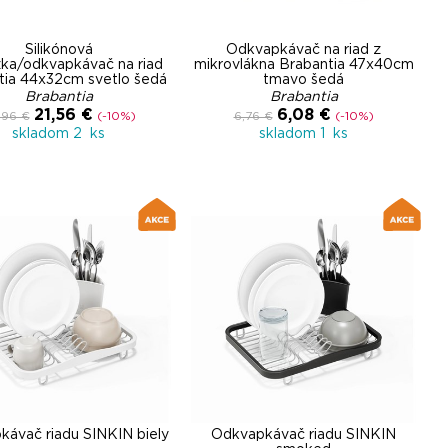
Silikónová
Odkvapkávač na riad z
ka/odkvapkávač na riad
mikrovlákna Brabantia 47x40cm
tia 44x32cm svetlo šedá
tmavo šedá
Brabantia
Brabantia
21,56 €
6,08 €
,96 €
(-10%)
6,76 €
(-10%)
skladom 2 ks
skladom 1 ks
ávač riadu SINKIN biely
Odkvapkávač riadu SINKIN