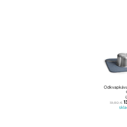
Odkvapkáva
1
19,80 €
skl