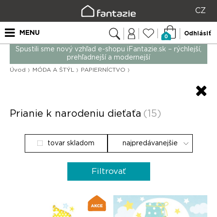
CZ
MENU
Odhlásiť
0
Spustili sme nový vzhľad e-shopu iFantazie.sk – rýchlejší,
prehľadnejší a modernejší
Úvod
MÓDA A ŠTÝL
PAPIERNÍCTVO
Prianie k narodeniu dieťaťa
(15)
tovar skladom
Filtrovať