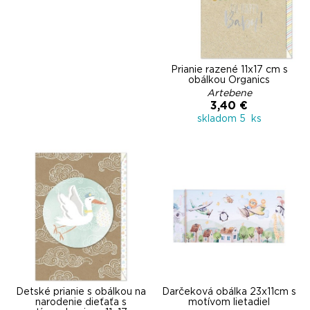
Prianie razené 11x17 cm s
obálkou Organics
Artebene
3,40 €
skladom 5 ks
Detské prianie s obálkou na
Darčeková obálka 23x11cm s
narodenie dieťaťa s
motívom lietadiel