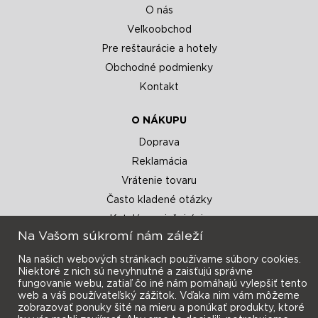
O nás
Veľkoobchod
Pre reštaurácie a hotely
Obchodné podmienky
Kontakt
O NÁKUPU
Doprava
Reklamácia
Vrátenie tovaru
Často kladené otázky
Katalógy a inšpirácie
Na Vašom súkromí nám záleží
Na našich webových stránkach používame súbory cookies.
Niektoré z nich sú nevyhnutné a zaisťujú správne
fungovanie webu, zatiaľ čo iné nám pomáhajú vylepšiť tento
web a váš používateľský zážitok. Vďaka nim vám môžeme
zobrazovať ponuky šité na mieru a ponúkať produkty, ktoré