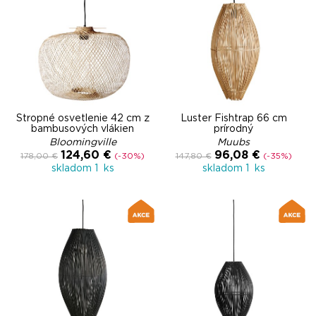
Stropné osvetlenie 42 cm z
Luster Fishtrap 66 cm
bambusových vlákien
prírodný
Bloomingville
Muubs
124,60 €
96,08 €
178,00 €
(-30%)
147,80 €
(-35%)
skladom 1 ks
skladom 1 ks