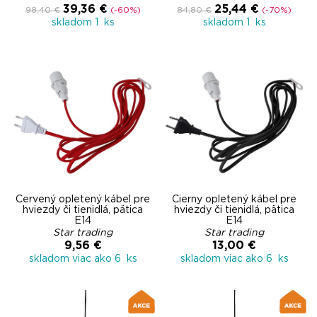
39,36 €
25,44 €
98,40 €
(-60%)
84,80 €
(-70%)
skladom 1 ks
skladom 1 ks
Červený opletený kábel pre
Čierny opletený kábel pre
hviezdy či tienidlá, pätica
hviezdy či tienidlá, pätica
E14
E14
Star trading
Star trading
9,56 €
13,00 €
skladom viac ako 6 ks
skladom viac ako 6 ks