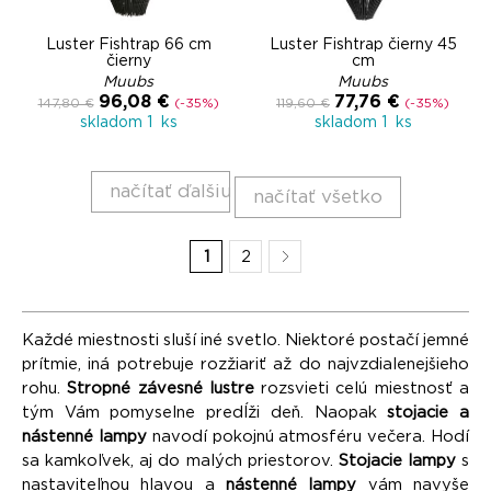
Luster Fishtrap 66 cm
Luster Fishtrap čierny 45
čierny
cm
Muubs
Muubs
96,08 €
77,76 €
147,80 €
(-35%)
119,60 €
(-35%)
skladom 1 ks
skladom 1 ks
načítať ďalšiu
načítať všetko
1
2
Každé miestnosti sluší iné svetlo. Niektoré postačí jemné
prítmie, iná potrebuje rozžiariť až do najvzdialenejšieho
rohu.
Stropné závesné lustre
rozsvieti celú miestnosť a
tým Vám pomyselne predĺži deň. Naopak
stojacie a
nástenné lampy
navodí pokojnú atmosféru večera. Hodí
sa kamkoľvek, aj do malých priestorov.
Stojacie lampy
s
nastaviteľnou hlavou a
nástenné lampy
vám navyše