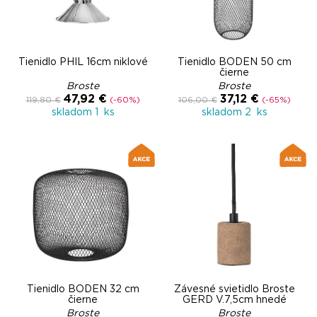
Tienidlo PHIL 16cm niklové
Tienidlo BODEN 50 cm
čierne
Broste
Broste
47,92 €
37,12 €
119,80 €
(-60%)
106,00 €
(-65%)
skladom 1 ks
skladom 2 ks
Tienidlo BODEN 32 cm
Závesné svietidlo Broste
čierne
GERD V.7,5cm hnedé
Broste
Broste