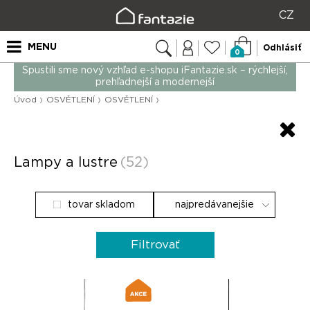
CZ
MENU
Odhlásiť
0
Spustili sme nový vzhľad e-shopu iFantazie.sk – rýchlejší,
prehľadnejší a modernejší
Úvod
OSVĚTLENÍ
OSVĚTLENÍ
Lampy a lustre
(52)
tovar skladom
Filtrovať