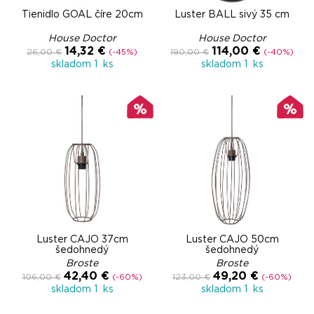
Tienidlo GOAL číre 20cm
Luster BALL sivý 35 cm
House Doctor
House Doctor
14,32 €
114,00 €
26,00 €
(-45%)
190,00 €
(-40%)
skladom 1 ks
skladom 1 ks
Luster CAJO 37cm
Luster CAJO 50cm
šedohnedý
šedohnedý
Broste
Broste
42,40 €
49,20 €
106,00 €
(-60%)
123,00 €
(-60%)
skladom 1 ks
skladom 1 ks