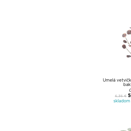
Umelá vetvičk
bak
5
6,36 €
skladom 