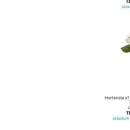
1
skl
Hortenzia x1 
1
skladom 