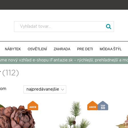
NÁBYTEK
OSVĚTLENÍ
ZAHRADA
PRE DETI
MÓDA A ŠTÝL
 sme nový vzhľad e-shopu iFantazie.sk – rýchlejší, prehľadnejší a m
r
(112)
dom