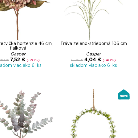
etvička hortenzie 46 cm,
Tráva zeleno-strieborná 106 cm
fialková
Gasper
Gasper
7,52 €
4,04 €
,40 €
(-20%)
6,76 €
(-40%)
ladom viac ako 6 ks
skladom viac ako 6 ks