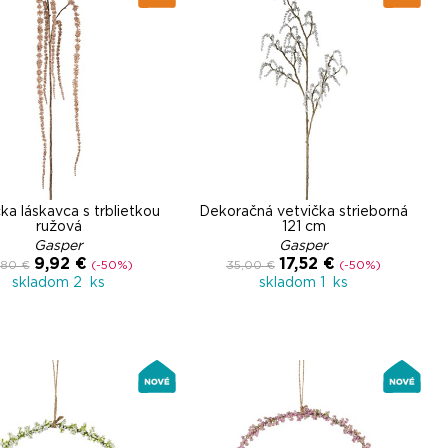
ka láskavca s trblietkou
Dekoračná vetvička strieborná
ružová
121 cm
Gasper
Gasper
9,92 €
17,52 €
,80 €
(-50%)
35,00 €
(-50%)
skladom 2 ks
skladom 1 ks