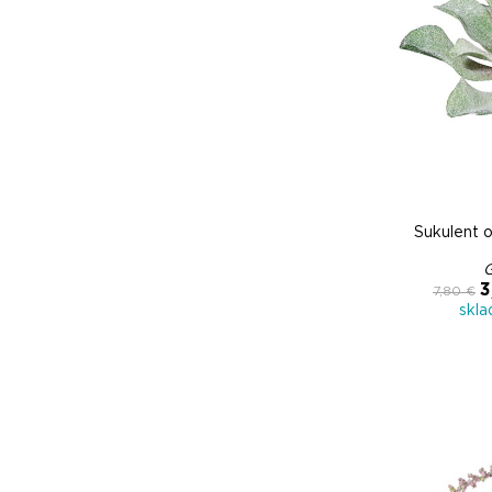
Sukulent 
3
7,80 €
skl