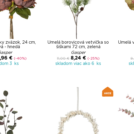
ky zväzok, 24 cm,
Umelá borovicová vetvička so
Umelá v
vá - hnedá
šiškami 72 cm, zelená
Gasper
Gasper
,96 €
8,24 €
(-40%)
11,00 €
(-25%)
9
adom 3 ks
skladom viac ako 6 ks
sk