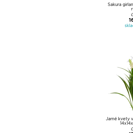
Sakura girla
1
skl
Jarné kvety v
14x14x