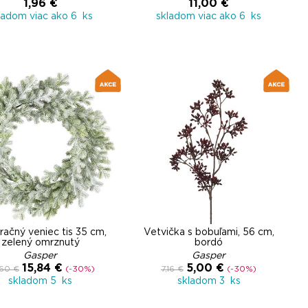
1,96 €
11,00 €
ladom viac ako 6 ks
skladom viac ako 6 ks
ačný veniec tis 35 cm,
Vetvička s bobuľami, 56 cm,
zelený omrznutý
bordó
Gasper
Gasper
15,84 €
5,00 €
60 €
(-30%)
7,16 €
(-30%)
skladom 5 ks
skladom 3 ks