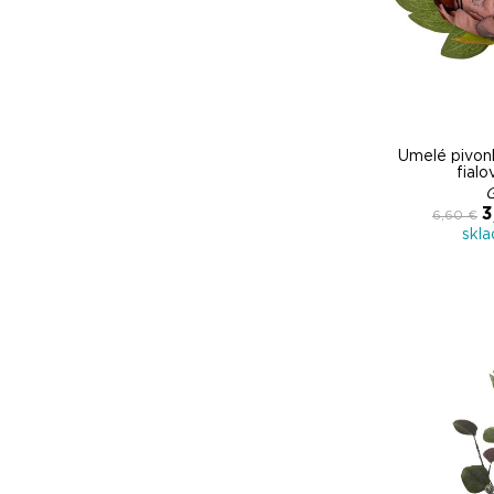
Umelé pivon
fialo
3
6,60 €
skl