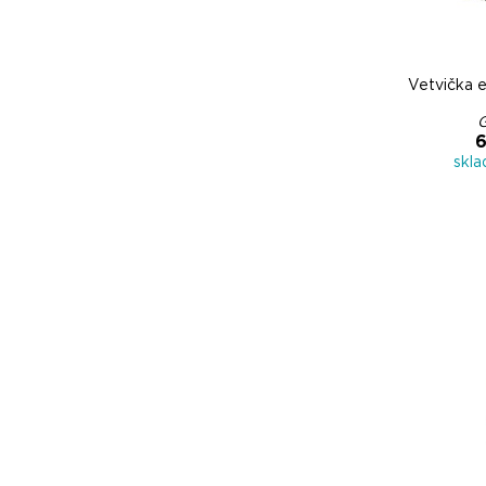
Vetvička 
6
skl