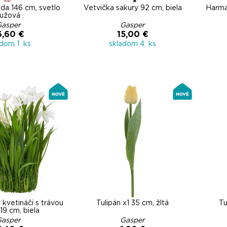
nda 146 cm, svetlo
Vetvička sakury 92 cm, biela
Harma
ružová
Gasper
Gasper
6,60 €
15,00 €
adom 1 ks
skladom 4 ks
 kvetináči s trávou
Tulipán x1 35 cm, žltá
Tu
19 cm, biela
Gasper
Gasper