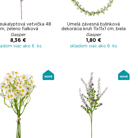
eukalyptová vetvička 48
Umelá závesná bylinková
m, zeleno fialková
dekorácia kruh 11x11x1 cm, biela
Gasper
Gasper
8,36 €
1,80 €
ladom viac ako 6 ks
skladom viac ako 6 ks