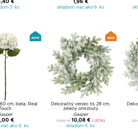
3,40 €
1,96 €
adom 3 ks
skladom viac ako 6 ks
sk
60 cm, biela, Real
Dekoračný veniec tis 28 cm,
Dekor
Touch
zelený omrznutý
Gasper
Gasper
1,00 €
10,08 €
12,60 €
(-20%)
22,
viac ako 6 ks
skladom 6 ks