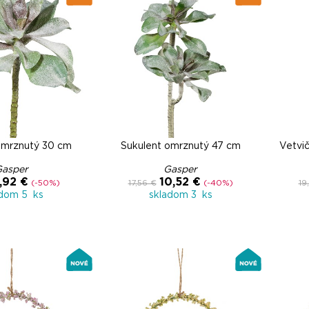
omrznutý 30 cm
Sukulent omrznutý 47 cm
Vetvič
Gasper
Gasper
,92 €
10,52 €
(-50%)
17,56 €
(-40%)
19
adom 5 ks
skladom 3 ks