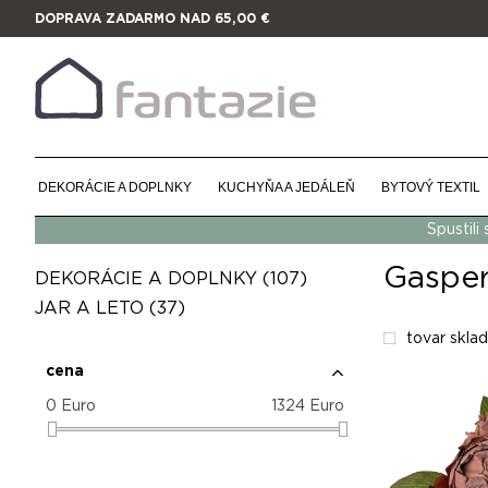
DOPRAVA ZADARMO NAD 65,00 €
DEKORÁCIE A DOPLNKY
KUCHYŇA A JEDÁLEŇ
BYTOVÝ TEXTIL
Spustili
Gaspe
DEKORÁCIE A DOPLNKY
(107)
JAR A LETO
(37)
tovar skla
cena
0
Euro
1324
Euro