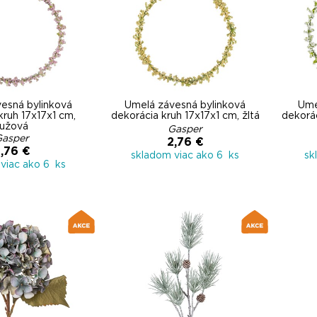
esná bylinková
Umelá závesná bylinková
Ume
kruh 17x17x1 cm,
dekorácia kruh 17x17x1 cm, žltá
dekorác
ružová
Gasper
Gasper
2,76 €
,76 €
skladom viac ako 6 ks
sk
viac ako 6 ks