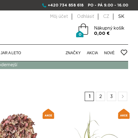
+420 734 858 618
PO - PÁ 9.00 - 16.00
Môj účet
Odhlásiť
CZ
SK
Nákupný košík
0,00 €
0
JAR A LETO
ZNAČKY
AKCIA
NOVÉ
odernejší
1
2
3