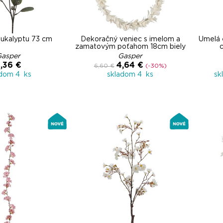
eukalyptu 73 cm
Dekoračný veniec s imelom a
Umelá 
zamatovým poťahom 18cm biely
c
Gasper
Gasper
,36 €
4,64 €
6,60 €
(-30%)
adom 4 ks
skladom 4 ks
sk