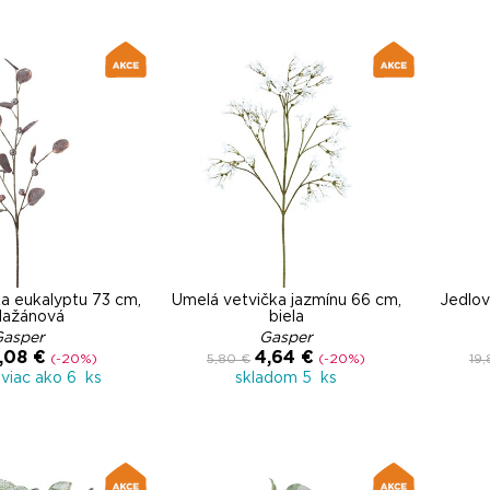
a eukalyptu 73 cm,
Umelá vetvička jazmínu 66 cm,
Jedlov
lažánová
biela
Gasper
Gasper
,08 €
4,64 €
(-20%)
5,80 €
(-20%)
19
viac ako 6 ks
skladom 5 ks