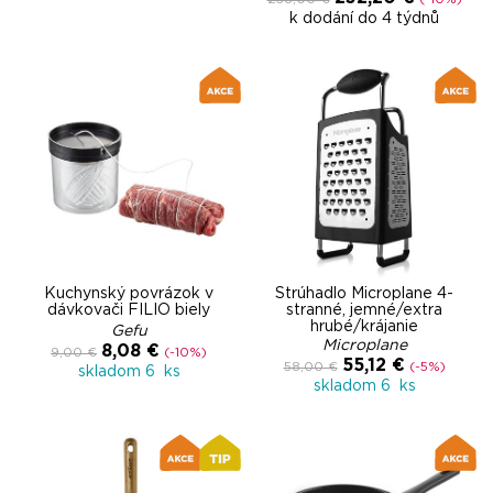
k dodání do 4 týdnů
Kuchynský povrázok v
Strúhadlo Microplane 4-
dávkovači FILIO biely
stranné, jemné/extra
hrubé/krájanie
Gefu
Microplane
8,08 €
9,00 €
(-10%)
55,12 €
58,00 €
(-5%)
skladom 6 ks
skladom 6 ks