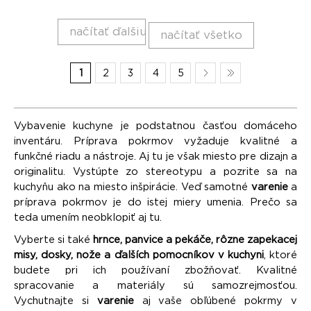
načítať ďalšiu
načítať všetko
1
2
3
4
5
Vybavenie kuchyne je podstatnou časťou domáceho
inventáru. Príprava pokrmov vyžaduje kvalitné a
funkčné riadu a nástroje. Aj tu je však miesto pre dizajn a
originalitu. Vystúpte zo stereotypu a pozrite sa na
kuchyňu ako na miesto inšpirácie. Veď samotné
varenie
a
príprava pokrmov je do istej miery umenia. Prečo sa
teda umením neobklopiť aj tu.
Vyberte si také
hrnce, panvice a pekáče, rôzne zapekacej
misy, dosky, nože a ďalších pomocníkov v kuchyni
, ktoré
budete pri ich používaní zbožňovať. Kvalitné
spracovanie a materiály sú samozrejmosťou.
Vychutnajte si
varenie
aj vaše obľúbené pokrmy v