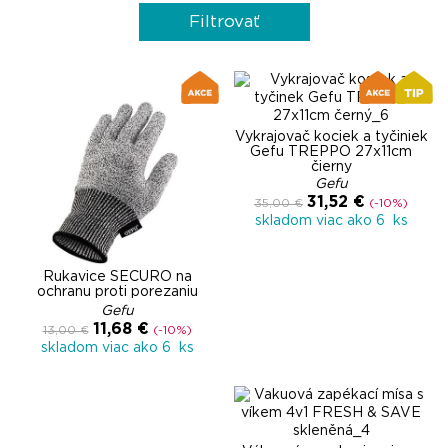
Filtrovať
Vykrajovač kociek a tyčiniek
Gefu TREPPO 27x11cm
čierny
Gefu
31,52 €
35,00 €
(-10%)
skladom viac ako 6 ks
Rukavice SECURO na
ochranu proti porezaniu
Gefu
11,68 €
13,00 €
(-10%)
skladom viac ako 6 ks