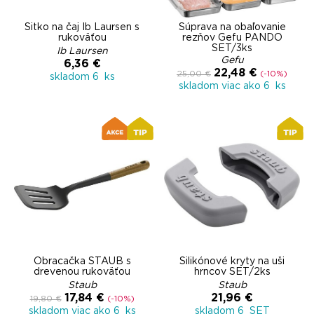
Sitko na čaj Ib Laursen s
Súprava na obaľovanie
rukoväťou
rezňov Gefu PANDO
SET/3ks
Ib Laursen
Gefu
6,36 €
22,48 €
25,00 €
(-10%)
skladom 6 ks
skladom viac ako 6 ks
Obracačka STAUB s
Silikónové kryty na uši
drevenou rukoväťou
hrncov SET/2ks
Staub
Staub
17,84 €
21,96 €
19,80 €
(-10%)
skladom viac ako 6 ks
skladom 6 SET