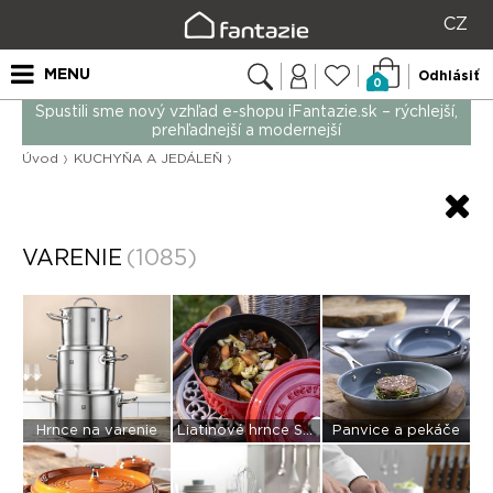
CZ
MENU
Odhlásiť
0
Spustili sme nový vzhľad e-shopu iFantazie.sk – rýchlejší,
prehľadnejší a modernejší
Úvod
KUCHYŇA A JEDÁLEŇ
VARENIE
(1085)
Hrnce na varenie
Liatinové hrnce Staub
Panvice a pekáče