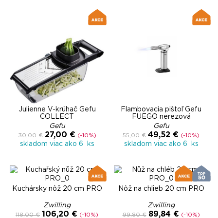
Julienne V-krúhač Gefu
Flambovacia pištoľ Gefu
COLLECT
FUEGO nerezová
Gefu
Gefu
27,00 €
49,52 €
30,00 €
(-10%)
55,00 €
(-10%)
skladom viac ako 6 ks
skladom viac ako 6 ks
Kuchársky nôž 20 cm PRO
Nôž na chlieb 20 cm PRO
Zwilling
Zwilling
106,20 €
89,84 €
118,00 €
(-10%)
99,80 €
(-10%)