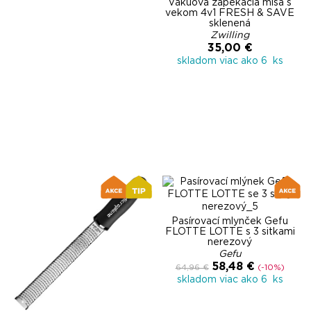
Vákuová zapekacia misa s
vekom 4v1 FRESH & SAVE
sklenená
Zwilling
35,00 €
skladom viac ako 6 ks
Pasírovací mlynček Gefu
FLOTTE LOTTE s 3 sitkami
nerezový
Gefu
58,48 €
64,96 €
(-10%)
skladom viac ako 6 ks