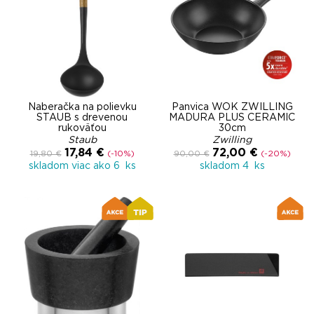
Naberačka na polievku
Panvica WOK ZWILLING
STAUB s drevenou
MADURA PLUS CERAMIC
rukoväťou
30cm
Staub
Zwilling
17,84 €
72,00 €
19,80 €
(-10%)
90,00 €
(-20%)
skladom viac ako 6 ks
skladom 4 ks