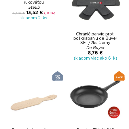
rukoväťou
Staub
13,52 €
15,00 €
(-10%)
skladom 2 ks
Chránič panvíc proti
poškriabaniu de Buyer
SET/2ks čierny
De Buyer
8,76 €
skladom viac ako 6 ks