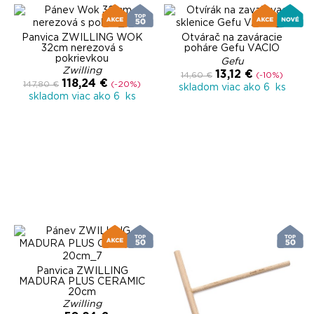
Panvica ZWILLING WOK
Otvárač na zaváracie
32cm nerezová s
poháre Gefu VACIO
pokrievkou
Gefu
Zwilling
13,12 €
14,60 €
(-10%)
118,24 €
147,80 €
(-20%)
skladom viac ako 6 ks
skladom viac ako 6 ks
Panvica ZWILLING
MADURA PLUS CERAMIC
20cm
Zwilling