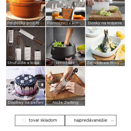
Podložky pod hrnce
Pomocníci v kuchyni
Dosky na krájanie
Struhadla a kráječe zeleniny
Hmoždíře
Zapekaceie misy a misky
Doplňky na pečení
Nože Zwilling
tovar skladom