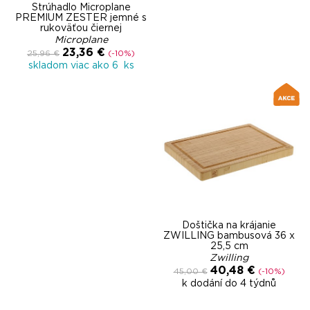
Strúhadlo Microplane
PREMIUM ZESTER jemné s
rukoväťou čiernej
Microplane
23,36 €
25,96 €
(-10%)
skladom viac ako 6 ks
Doštička na krájanie
ZWILLING bambusová 36 x
25,5 cm
Zwilling
40,48 €
45,00 €
(-10%)
k dodání do 4 týdnů