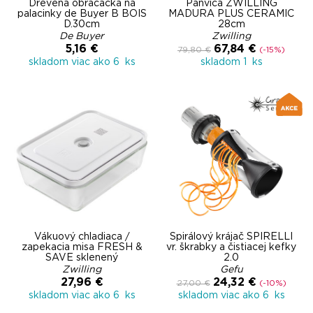
Drevená obracačka na
Panvica ZWILLING
palacinky de Buyer B BOIS
MADURA PLUS CERAMIC
D.30cm
28cm
De Buyer
Zwilling
5,16 €
67,84 €
79,80 €
(-15%)
skladom viac ako 6 ks
skladom 1 ks
Vákuový chladiaca /
Špirálový krájač SPIRELLI
zapekacia misa FRESH &
vr. škrabky a čistiacej kefky
SAVE sklenený
2.0
Zwilling
Gefu
27,96 €
24,32 €
27,00 €
(-10%)
skladom viac ako 6 ks
skladom viac ako 6 ks