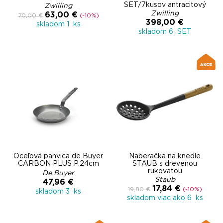
SET/7kusov antracitový
Zwilling
Zwilling
63,00 €
70,00 €
(-10%)
398,00 €
skladom 1 ks
skladom 6 SET
Oceľová panvica de Buyer
Naberačka na knedle
CARBON PLUS P.24cm
STAUB s drevenou
rukoväťou
De Buyer
Staub
47,96 €
17,84 €
19,80 €
(-10%)
skladom 3 ks
skladom viac ako 6 ks