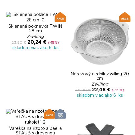
Sklenená pokrievka TWIN
28 cm
Zwilling
20,24 €
23,80 €
(-15%)
skladom viac ako 6 ks
Nerezový cedník Zwilling 20
cm
Zwilling
22,48 €
30,00 €
(-25%)
skladom viac ako 6 ks
Vareška na rizoto a paella
STAUB s drevenou