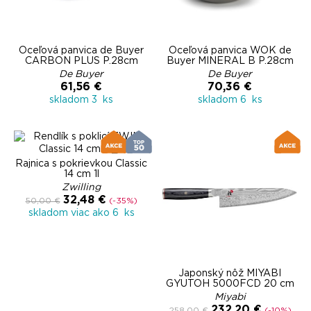
Oceľová panvica de Buyer
Oceľová panvica WOK de
CARBON PLUS P.28cm
Buyer MINERAL B P.28cm
De Buyer
De Buyer
61,56 €
70,36 €
skladom 3 ks
skladom 6 ks
Rajnica s pokrievkou Classic
14 cm 1l
Zwilling
32,48 €
50,00 €
(-35%)
skladom viac ako 6 ks
Japonský nôž MIYABI
GYUTOH 5000FCD 20 cm
Miyabi
232,20 €
258,00 €
(-10%)