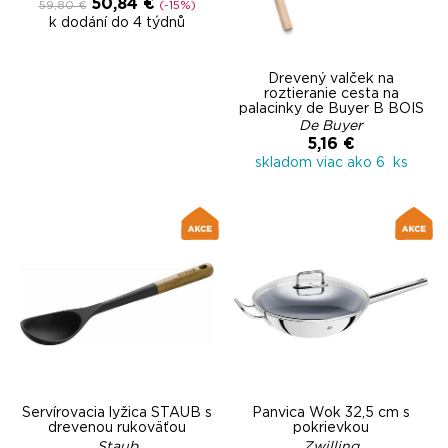
50,84 €
59,80 €
(-15%)
k dodání do 4 týdnů
Drevený valček na
roztieranie cesta na
palacinky de Buyer B BOIS
De Buyer
5,16 €
skladom viac ako 6 ks
Servírovacia lyžica STAUB s
Panvica Wok 32,5 cm s
drevenou rukoväťou
pokrievkou
Staub
Zwilling