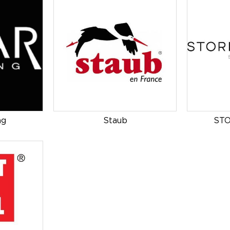
ng
Staub
ST