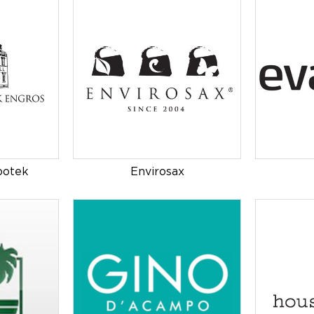
potek
Envirosax