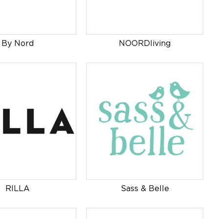
By Nord
NOORDliving
RILLA
Sass & Belle