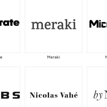
te
Meraki