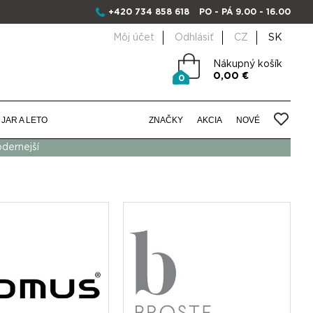
+420 734 858 618
PO - PÁ 9.00 - 16.00
Môj účet
Odhlásiť
CZ
SK
Nákupný košík
0,00 €
0
JAR A LETO
ZNAČKY
AKCIA
NOVÉ
odernejší