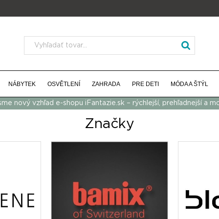
NÁBYTEK
OSVĚTLENÍ
ZAHRADA
PRE DETI
MÓDA A ŠTÝL
 sme nový vzhľad e-shopu iFantazie.sk – rýchlejší, prehľadnejší a m
Značky