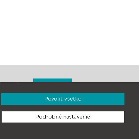
Prihlásiť sa
ky e-mailom
Povoliť všetko
Podrobné nastavenie