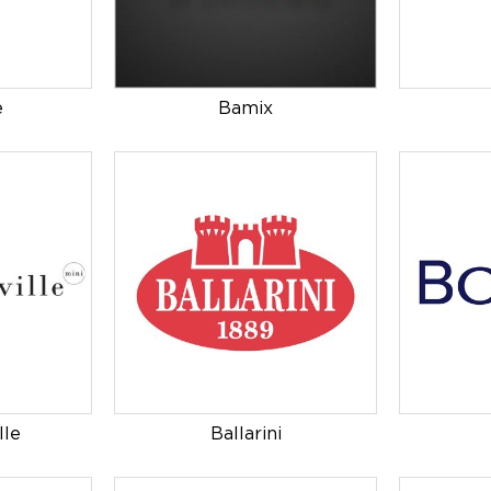
e
Bamix
lle
Ballarini