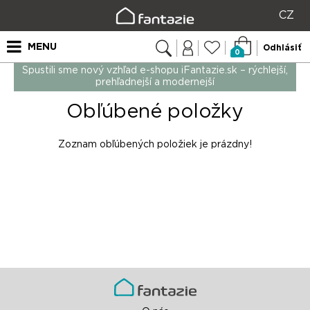
CZ
MENU
Odhlásiť
0
Spustili sme nový vzhľad e-shopu iFantazie.sk – rýchlejší,
prehľadnejší a modernejší
Obľúbené položky
Zoznam obľúbených položiek je prázdny!