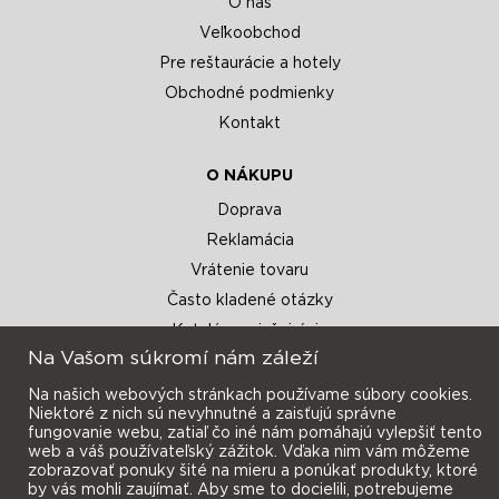
O nás
Veľkoobchod
Pre reštaurácie a hotely
Obchodné podmienky
Kontakt
O NÁKUPU
Doprava
Reklamácia
Vrátenie tovaru
Často kladené otázky
Katalógy a inšpirácie
Na Vašom súkromí nám záleží
Na našich webových stránkach používame súbory cookies.
Niektoré z nich sú nevyhnutné a zaisťujú správne
fungovanie webu, zatiaľ čo iné nám pomáhajú vylepšiť tento
web a váš používateľský zážitok. Vďaka nim vám môžeme
zobrazovať ponuky šité na mieru a ponúkať produkty, ktoré
Prihlásiť sa
Novinky e-mailom
by vás mohli zaujímať. Aby sme to docielili, potrebujeme