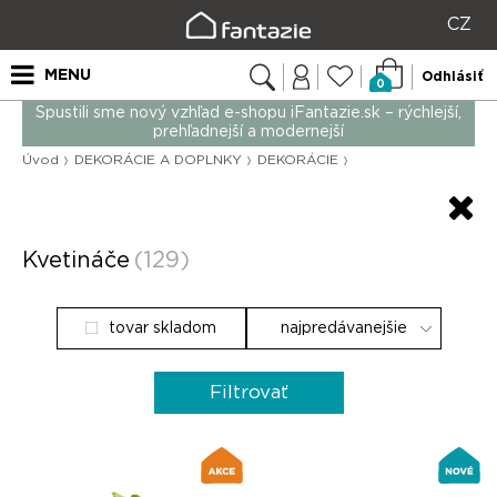
CZ
MENU
Odhlásiť
0
Spustili sme nový vzhľad e-shopu iFantazie.sk – rýchlejší,
prehľadnejší a modernejší
Úvod
DEKORÁCIE A DOPLNKY
DEKORÁCIE
Kvetináče
(129)
tovar skladom
Filtrovať