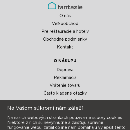
O nás
Veľkoobchod
Pre reštaurácie a hotely
Obchodné podmienky
Kontakt
O NÁKUPU
Doprava
Reklamácia
Vrátenie tovaru
Často kladené otázky
Katalógy a inšpirácie
Na Vašom súkromí nám záleží
Na našich webových stránkach používame súbory cookies.
Niektoré z nich sú nevyhnutné a zaisťujú správne
fungovanie webu, zatiaľ čo iné nám pomáhajú vylepšiť tento