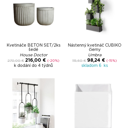
Kvetináče BETON SET/2ks
Nástenný kvetináč CUBIKO
šedé
čierny
House Doctor
Umbra
216,00 €
98,24 €
270,00 €
(-20%)
115,60 €
(-15%)
k dodání do 4 týdnů
skladom 6 ks