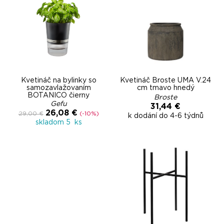
Kvetináč na bylinky so
Kvetináč Broste UMA V.24
samozavlažovaním
cm tmavo hnedý
BOTANICO čierny
Broste
Gefu
31,44 €
26,08 €
29,00 €
(-10%)
k dodání do 4-6 týdnů
skladom 5 ks