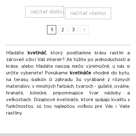
načítať ďalšiu
načítať všetko
1
2
3
Hľadáte
kvetináč
, ktorý podčiarkne krásu rastlín a
zároveň oživí Váš interiér? Ak túžite po jednoduchosti a
kráse, alebo hľadáte naozaj niečo výnimočné, u nás si
určite vyberiete! Ponúkame
kvetináče
vhodné do bytu,
na terasu, balkón či záhradu. Sú vyrábané z rôznych
materiálov, v mnohých farbách, tvaroch - guľaté, oválne,
hranaté, kónické, pripomínajúce tvar nádoby a
veľkostiach. Dizajnové kvetináče, ktoré spájajú kvalitu s
funkčnosťou, sú tou najlepšou voľbou pre Vás i Vaše
rastliny.