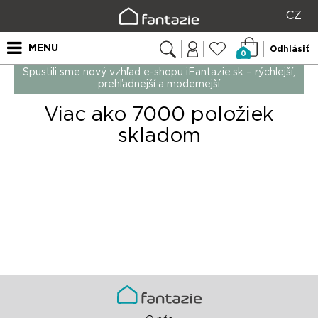
CZ
MENU
Odhlásiť
0
Spustili sme nový vzhľad e-shopu iFantazie.sk – rýchlejší,
prehľadnejší a modernejší
Viac ako 7000 položiek
skladom