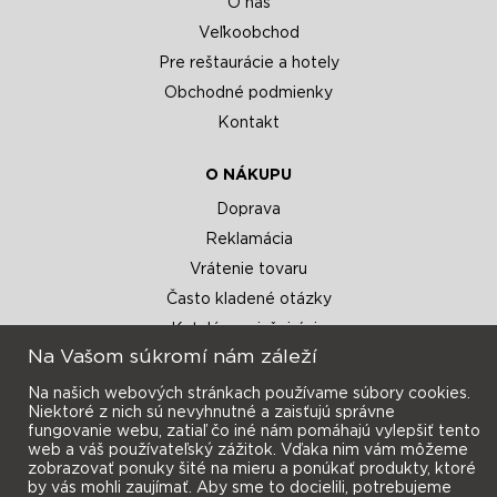
O nás
Veľkoobchod
Pre reštaurácie a hotely
Obchodné podmienky
Kontakt
O NÁKUPU
Doprava
Reklamácia
Vrátenie tovaru
Často kladené otázky
Katalógy a inšpirácie
Na Vašom súkromí nám záleží
Na našich webových stránkach používame súbory cookies.
Niektoré z nich sú nevyhnutné a zaisťujú správne
fungovanie webu, zatiaľ čo iné nám pomáhajú vylepšiť tento
web a váš používateľský zážitok. Vďaka nim vám môžeme
zobrazovať ponuky šité na mieru a ponúkať produkty, ktoré
Prihlásiť sa
Novinky e-mailom
by vás mohli zaujímať. Aby sme to docielili, potrebujeme